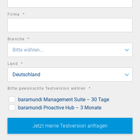
required
Firma
*
field
required
Branche
*
field
Bitte wählen...
required
Land
*
field
Deutschland
required
Bitte gewünschte Testversion wählen
*
field
baramundi Management Suite – 30 Tage
baramundi Proactive Hub – 3 Monate