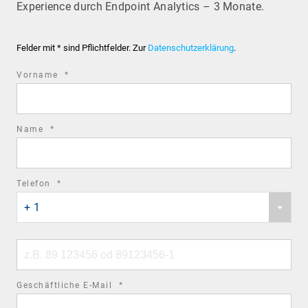
Experience durch Endpoint Analytics – 3 Monate.
Felder mit * sind Pflichtfelder. Zur
Datenschutzerklärung
.
required
Vorname
*
field
required
Name
*
field
required
Telefon
*
Phone
field
+ 1
country
code
Phone
number
required
Geschäftliche E-Mail
*
field