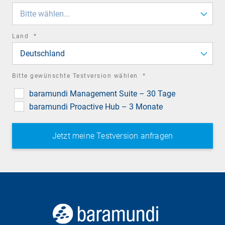
field
Bitte wählen...
required
Land
*
field
Deutschland
required
Bitte gewünschte Testversion wählen
*
field
baramundi Management Suite – 30 Tage
baramundi Proactive Hub – 3 Monate