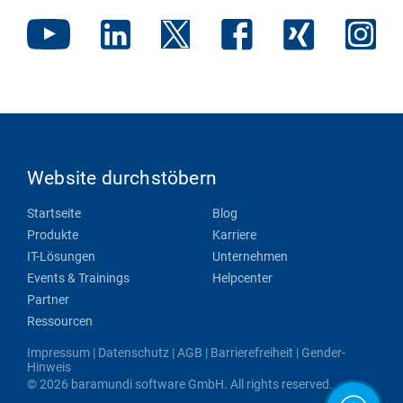
Website durchstöbern
Startseite
Blog
Produkte
Karriere
IT-Lösungen
Unternehmen
Events & Trainings
Helpcenter
Partner
Ressourcen
Impressum
|
Datenschutz
|
AGB
|
Barrierefreiheit
|
Gender-
Hinweis
© 2026 baramundi software GmbH. All rights reserved.