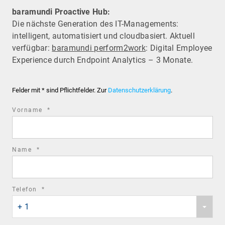
baramundi Proactive Hub:
Die nächste Generation des IT-Managements:
intelligent, automatisiert und cloudbasiert. Aktuell
verfügbar:
baramundi perform2work
: Digital Employee
Experience durch Endpoint Analytics – 3 Monate.
Felder mit * sind Pflichtfelder. Zur
Datenschutzerklärung
.
required
Vorname
*
field
required
Name
*
field
required
Telefon
*
Phone
field
+ 1
country
code