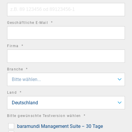
Phone
number
required
Geschäftliche E-Mail
*
field
required
Firma
*
field
required
Branche
*
field
Bitte wählen...
required
Land
*
field
Deutschland
required
Bitte gewünschte Testversion wählen
*
field
baramundi Management Suite – 30 Tage