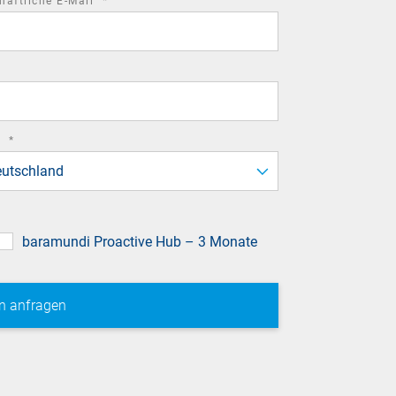
required
häftliche E-Mail
*
field
required
d
*
field
utschland
baramundi Proactive Hub – 3 Monate