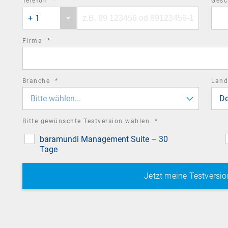
required
Telefon
*
Gesc
Phone
Phone
field
+ 1
country
number
code
required
Firma
*
field
required
Branche
*
Lan
field
Bitte wählen...
De
required
Bitte gewünschte Testversion wählen
*
field
baramundi Management Suite – 30
Tage