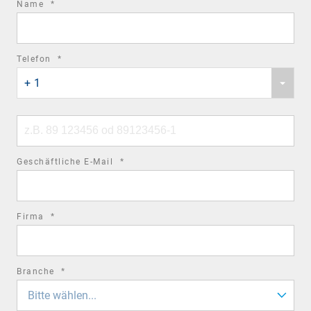
required
Name
*
field
required
Telefon
*
Phone
field
+ 1
country
code
Phone
number
required
Geschäftliche E-Mail
*
field
required
Firma
*
field
required
Branche
*
field
Bitte wählen...