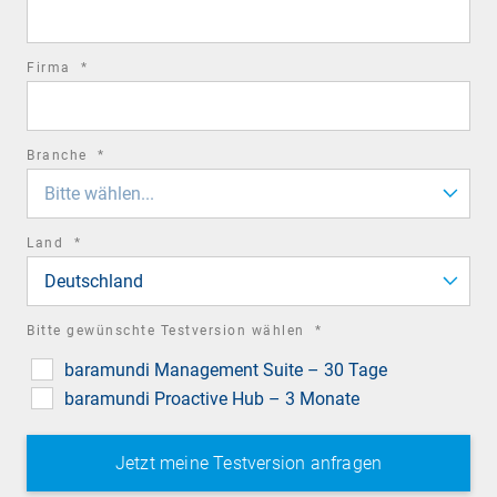
field
required
Firma
*
field
required
Branche
*
field
Bitte wählen...
required
Land
*
field
Deutschland
required
Bitte gewünschte Testversion wählen
*
field
baramundi Management Suite – 30 Tage
baramundi Proactive Hub – 3 Monate