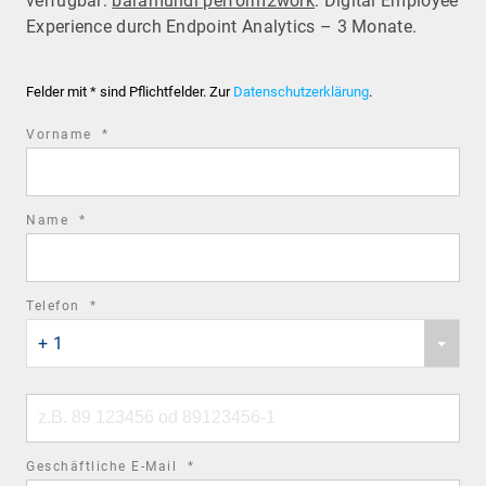
verfügbar:
baramundi perform2work
: Digital Employee
Experience durch Endpoint Analytics – 3 Monate.
Felder mit * sind Pflichtfelder. Zur
Datenschutzerklärung
.
required
Vorname
*
field
required
Name
*
field
required
Telefon
*
Phone
field
+ 1
country
code
Phone
number
required
Geschäftliche E-Mail
*