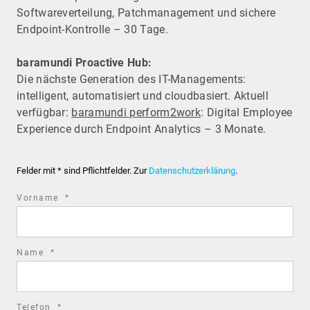
Software­verteilung, Patchmanagement und sichere
Endpoint-Kontrolle – 30 Tage.
baramundi Proactive Hub:
Die nächste Generation des IT-Managements:
intelligent, automatisiert und cloudbasiert. Aktuell
verfügbar:
baramundi perform2work
: Digital Employee
Experience durch Endpoint Analytics – 3 Monate.
Felder mit * sind Pflichtfelder. Zur
Datenschutzerklärung
.
required
Vorname
*
field
required
Name
*
field
required
Telefon
*