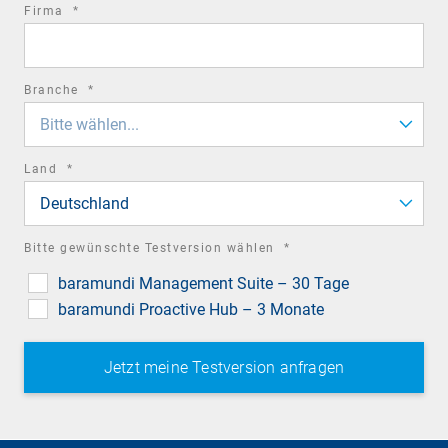
required
Firma
*
field
required
Branche
*
field
Bitte wählen...
required
Land
*
field
Deutschland
required
Bitte gewünschte Testversion wählen
*
field
baramundi Management Suite – 30 Tage
baramundi Proactive Hub – 3 Monate