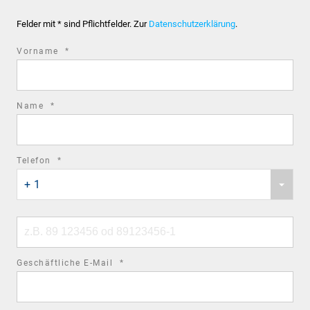
Felder mit * sind Pflichtfelder. Zur
Datenschutzerklärung
.
required
Vorname
*
field
required
Name
*
field
required
Telefon
*
Phone
field
+ 1
country
code
Phone
number
required
Geschäftliche E-Mail
*
field