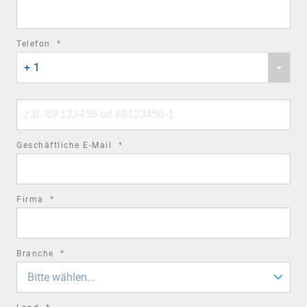
field
required
Telefon
*
Phone
field
+ 1
country
code
Phone
number
required
Geschäftliche E-Mail
*
field
required
Firma
*
field
required
Branche
*
field
Bitte wählen...
required