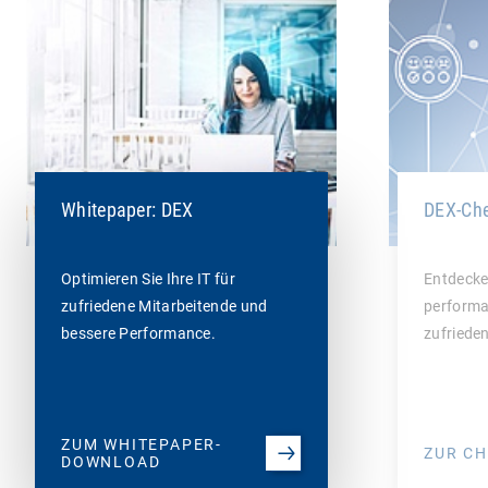
Whitepaper: DEX
DEX-Che
Optimieren Sie Ihre IT für
Entdecken
zufriedene Mitarbeitende und
performa
bessere Performance.
zufriede
ZUM WHITEPAPER-
ZUR CH
DOWNLOAD