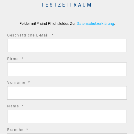
TESTZEITRAUM
Felder mit * sind Pflichtfelder. Zur
Datenschutzerklärung
.
required
Geschäftliche E-Mail
*
field
required
Firma
*
field
required
Vorname
*
field
required
Name
*
field
required
Branche
*