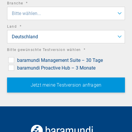
required
Branche
*
field
Bitte wählen...
required
Land
*
field
Deutschland
required
Bitte gewünschte Testversion wählen
*
field
baramundi Management Suite – 30 Tage
baramundi Proactive Hub – 3 Monate