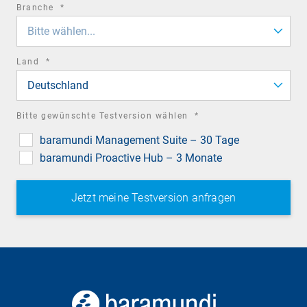
required
Branche
*
field
Bitte wählen...
required
Land
*
field
Deutschland
required
Bitte gewünschte Testversion wählen
*
field
baramundi Management Suite – 30 Tage
baramundi Proactive Hub – 3 Monate