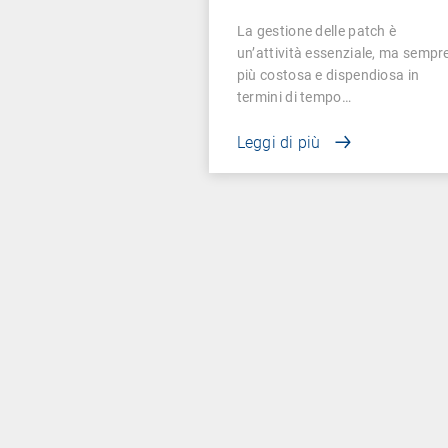
per la gestione delle
La gestione delle patch è
vulnerabilità e delle
un’attività essenziale, ma sempr
patch?
più costosa e dispendiosa in
termini di tempo…
Leggi di più