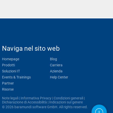
Naviga nel sito web
Homepage
Blog
Prodotti
Carriera
Soluzioni IT
Azienda
Events & Trainings
Help Center
Partner
Risorse
Note legali
|
Informativa Privacy
|
Condizioni generali
|
Dichiarazione di Accessibilità
|
Indicazioni sul genere
© 2026 baramundi software GmbH. All rights reserved.