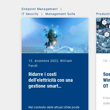
Endpoint Management
|
IT Security
|
Management Suite
Producti
13. dicembre 2022,
William
18. 
Fendt
Ridurre i costi
Sos
dell’elettricità con una
Win
gestione smart
OT
dell’energia
Il nu
sist
Nel contesto delle attuali sfide poste