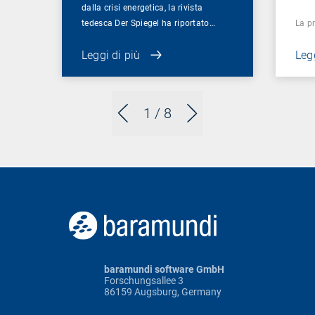
dalla crisi energetica, la rivista
tedesca Der Spiegel ha riportato…
La p
Leggi di più
Legg
1
/ 8
baramundi software GmbH
Forschungsallee 3
86159 Augsburg, Germany