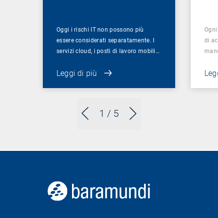
Oggi i rischi IT non possono più
Ogni
essere considerati separatamente. I
di ac
servizi cloud, i posti di lavoro mobili…
manc
Leggi di più
Legg
1
/ 5