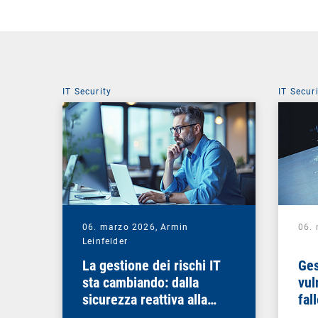
IT Security
IT Secur
06. marzo 2026,
Armin
06.
Leinfelder
La gestione dei rischi IT
Ges
sta cambiando: dalla
vul
sicurezza reattiva alla
fal
sovranità digitale
che