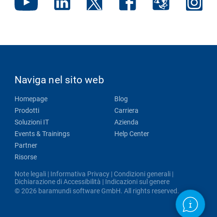
Naviga nel sito web
Homepage
Blog
Prodotti
Carriera
Soluzioni IT
Azienda
Events & Trainings
Help Center
Partner
Risorse
Note legali
|
Informativa Privacy
|
Condizioni generali
|
Dichiarazione di Accessibilità
|
Indicazioni sul genere
© 2026 baramundi software GmbH. All rights reserved.