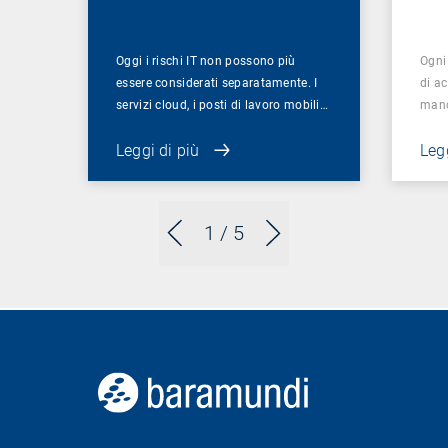
Oggi i rischi IT non possono più
Ogni
essere considerati separatamente. I
di ac
servizi cloud, i posti di lavoro mobili…
manc
Leggi di più
Legg
1
/ 5