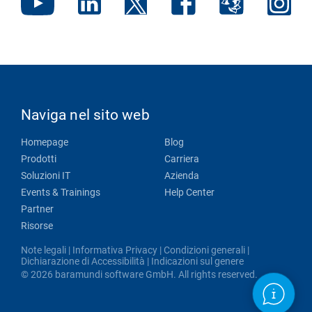
Naviga nel sito web
Homepage
Blog
Prodotti
Carriera
Soluzioni IT
Azienda
Events & Trainings
Help Center
Partner
Risorse
Note legali
|
Informativa Privacy
|
Condizioni generali
|
Dichiarazione di Accessibilità
|
Indicazioni sul genere
© 2026 baramundi software GmbH. All rights reserved.