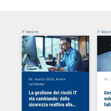
IT Security
IT Secur
06. marzo 2026,
Armin
06.
Leinfelder
La gestione dei rischi IT
Ges
sta cambiando: dalla
vul
sicurezza reattiva alla
fal
sovranità digitale
che