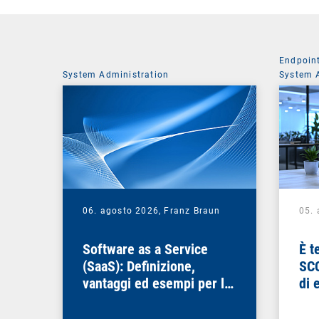
Endpoin
System Administration
System 
06. agosto 2026,
Franz Braun
05.
Software as a Service
È t
(SaaS): Definizione,
SCC
vantaggi ed esempi per le
di 
aziende