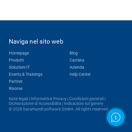
Naviga nel sito web
Homepage
Blog
Prodotti
Carriera
Soluzioni IT
Azienda
Events & Trainings
Help Center
Partner
Risorse
Note legali
|
Informativa Privacy
|
Condizioni generali
|
Dichiarazione di Accessibilità
|
Indicazioni sul genere
© 2026 baramundi software GmbH. All rights reserved.