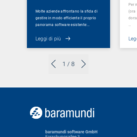
Per 
Molte aziende affrontano la sfida di
(ora
gestire in modo efficiente il proprio
dorsa
panorama software esistente:…
…
Leggi di più
Legg
1
/ 8
baramundi software GmbH
Forschungsallee 3