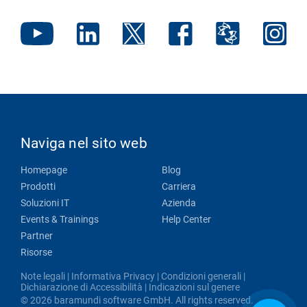
Naviga nel sito web
Homepage
Blog
Prodotti
Carriera
Soluzioni IT
Azienda
Events & Trainings
Help Center
Partner
Risorse
Note legali
|
Informativa Privacy
|
Condizioni generali
|
Dichiarazione di Accessibilità
|
Indicazioni sul genere
© 2026 baramundi software GmbH. All rights reserved.