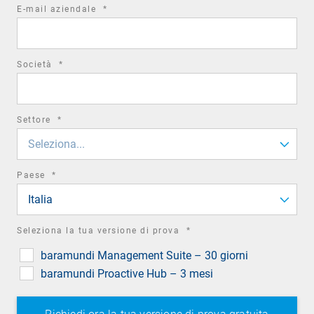
required
E-mail aziendale
*
field
required
Società
*
field
required
Settore
*
field
Seleziona...
required
Paese
*
field
Italia
required
Seleziona la tua versione di prova
*
field
baramundi Management Suite – 30 giorni
baramundi Proactive Hub – 3 mesi