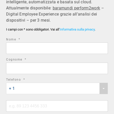
intelligente, automatizzata e basata sul cloud.
Attualmente disponibile:
baramundi perform2work
–
Digital Employee Experience grazie all’analisi dei
dispositivi – per 3 mesi.
I campi con * sono obbligatori. Vai all’
Informativa sulla privacy
.
required
Nome
*
field
required
Cognome
*
field
required
Telefono
*
Phone
field
+ 1
country
code
Phone
number