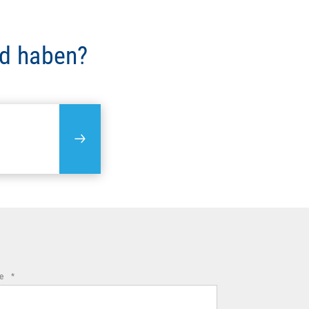
nd haben?
required
me
*
field