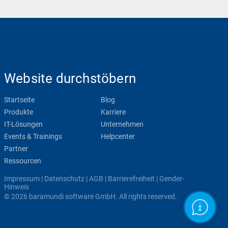
Website durchstöbern
Startseite
Blog
Produkte
Karriere
IT-Lösungen
Unternehmen
Events & Trainings
Helpcenter
Partner
Ressourcen
Impressum
|
Datenschutz
|
AGB
|
Barrierefreiheit
|
Gender-
Hinweis
© 2026 baramundi software GmbH. All rights reserved.