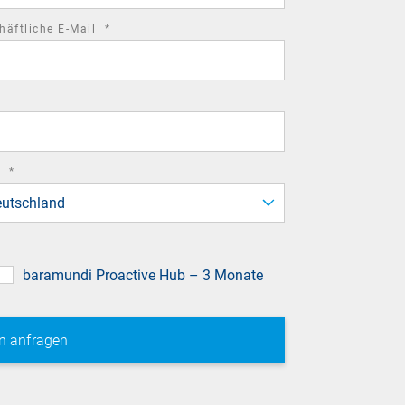
required
häftliche E-Mail
*
field
required
d
*
field
utschland
baramundi Proactive Hub – 3 Monate