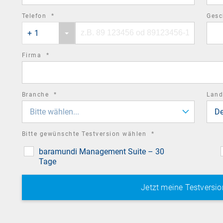
required
Telefon
*
Gesc
Phone
Phone
field
+ 1
country
number
code
required
Firma
*
field
required
Branche
*
Lan
field
Bitte wählen...
De
required
Bitte gewünschte Testversion wählen
*
field
baramundi Management Suite – 30
Tage