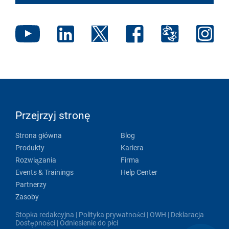
Przejrzyj stronę
Strona główna
Blog
Produkty
Kariera
Rozwiązania
Firma
Events & Trainings
Help Center
Partnerzy
Zasoby
Stopka redakcyjna
|
Polityka prywatności
|
OWH
|
Deklaracja
Dostępności
|
Odniesienie do płci