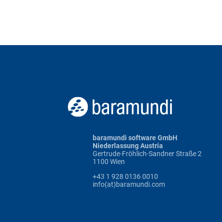
baramundi software GmbH
Niederlassung Austria
Gertrude-Fröhlich-Sandner Straße 2
1100 Wien
+43 1 928 0136 0010
info(at)baramundi.com