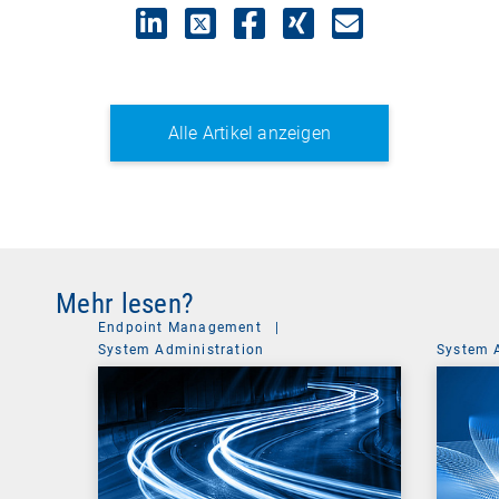
Alle Artikel anzeigen
Mehr lesen?
Endpoint Management
|
System Administration
System 