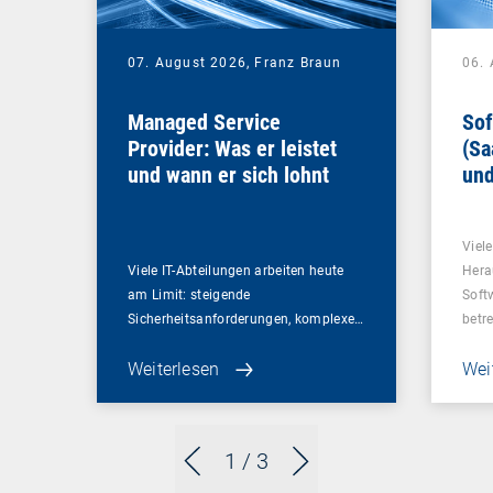
07. August 2026,
Franz Braun
06.
Managed Service
Sof
Provider: Was er leistet
(Sa
und wann er sich lohnt
und
Un
Viel
Viele IT-Abteilungen arbeiten heute
Hera
am Limit: steigende
Soft
Sicherheitsanforderungen, komplexe…
betr
Weiterlesen
Wei
1
/ 3