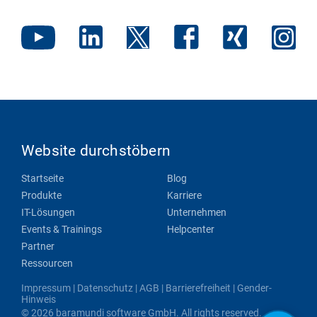
Website durchstöbern
Startseite
Blog
Produkte
Karriere
IT-Lösungen
Unternehmen
Events & Trainings
Helpcenter
Partner
Ressourcen
Impressum
|
Datenschutz
|
AGB
|
Barrierefreiheit
|
Gender-
Hinweis
© 2026 baramundi software GmbH. All rights reserved.