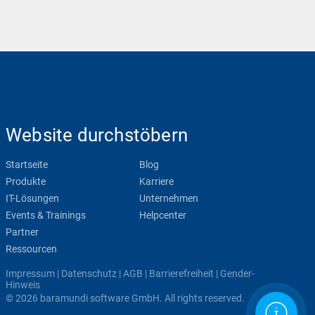
Website durchstöbern
Startseite
Blog
Produkte
Karriere
IT-Lösungen
Unternehmen
Events & Trainings
Helpcenter
Partner
Ressourcen
Impressum
|
Datenschutz
|
AGB
|
Barrierefreiheit
|
Gender-
Hinweis
© 2026 baramundi software GmbH. All rights reserved.