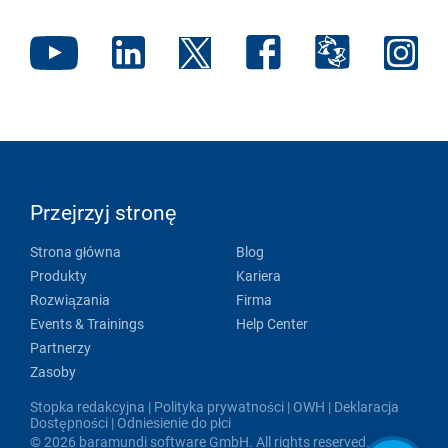
Przejrzyj stronę
Strona główna
Blog
Produkty
Kariera
Rozwiązania
Firma
Events & Trainings
Help Center
Partnerzy
Zasoby
Stopka redakcyjna
|
Polityka prywatności
|
OWH
|
Deklaracja
Dostępności
|
Odniesienie do płci
© 2026 baramundi software GmbH. All rights reserved.