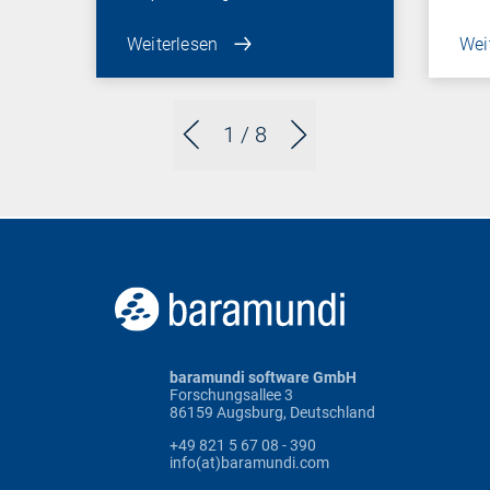
Weiterlesen
Wei
1
/ 8
baramundi software GmbH
Forschungsallee 3
86159 Augsburg, Deutschland
+49 821 5 67 08 - 390
info(at)baramundi.com