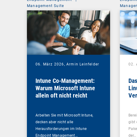
Management Suite
Managem
06. März 2026,
Armin Leinfelder
02. 
Intune Co-Management:
Das
Warum Microsoft Intune
Lin
allein oft nicht reicht
Ver
Arbeiten Sie mit Microsoft Intune,
Bere
decken aber nicht alle
gibt
Herausforderungen im Intune
Pake
Endpoint Management…
der…