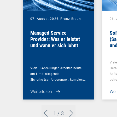
07. August 2026,
Franz Braun
06.
Managed Service
Sof
Provider: Was er leistet
(Sa
und wann er sich lohnt
und
Un
Viel
Viele IT-Abteilungen arbeiten heute
Hera
am Limit: steigende
Soft
Sicherheitsanforderungen, komplexe…
betr
Weiterlesen
Wei
1
/ 3