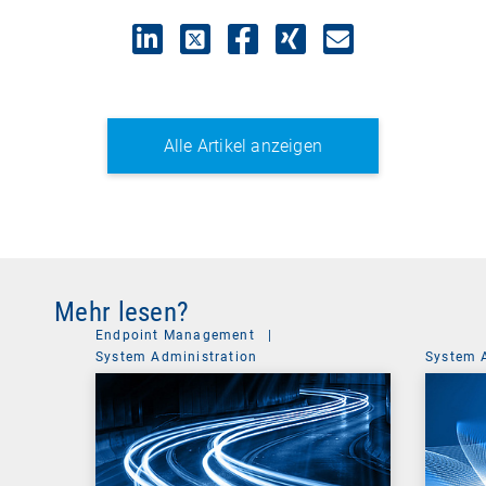
Alle Artikel anzeigen
Mehr lesen?
Endpoint Management
|
System Administration
System 