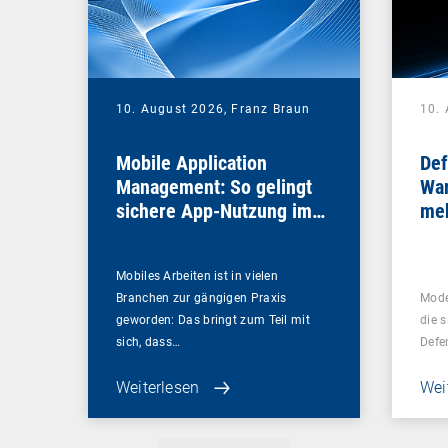
10. August 2026,
Franz Braun
10.
Mobile Application
Def
Management: So gelingt
War
sichere App-Nutzung im
meh
Unternehmen
bra
Mobiles Arbeiten ist in vielen
Branchen zur gängigen Praxis
Mode
geworden: Das bringt zum Teil mit
die s
sich, dass…
Defe
Weiterlesen
Wei