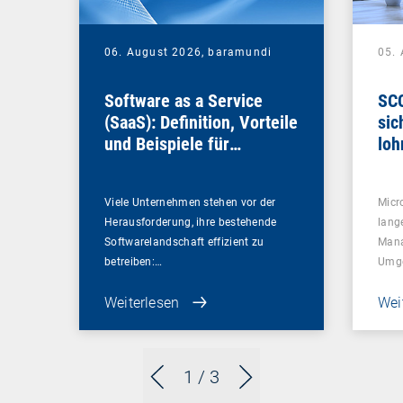
06. August 2026,
baramundi
05.
Software as a Service
SCC
(SaaS): Definition, Vorteile
sic
und Beispiele für
loh
Unternehmen
Viele Unternehmen stehen vor der
Micr
Herausforderung, ihre bestehende
lang
Softwarelandschaft effizient zu
Mana
betreiben:…
Umg
Weiterlesen
Wei
1
/ 3