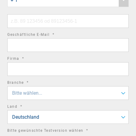
+ 1
country
code
Phone
number
required
Geschäftliche E-Mail
*
field
required
Firma
*
field
required
Branche
*
field
Bitte wählen...
required
Land
*
field
Deutschland
required
Bitte gewünschte Testversion wählen
*