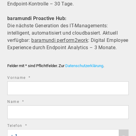
Endpoint-Kontrolle – 30 Tage.
baramundi Proactive Hub:
Die nächste Generation des IT-Managements:
intelligent, automatisiert und cloudbasiert. Aktuell
verfügbar:
baramundi perform2work
: Digital Employee
Experience durch Endpoint Analytics – 3 Monate.
Felder mit * sind Pflichtfelder. Zur
Datenschutzerklärung
.
required
Vorname
*
field
required
Name
*
field
required
Telefon
*
Phone
field