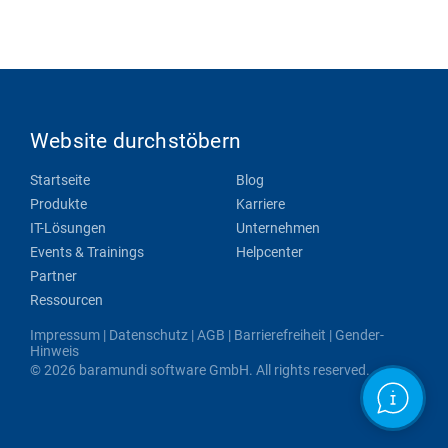
Website durchstöbern
Startseite
Blog
Produkte
Karriere
IT-Lösungen
Unternehmen
Events & Trainings
Helpcenter
Partner
Ressourcen
Impressum
|
Datenschutz
|
AGB
|
Barrierefreiheit
|
Gender-
Hinweis
© 2026 baramundi software GmbH. All rights reserved.