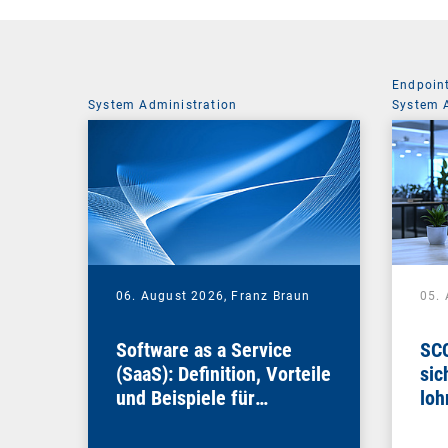
Endpoin
System Administration
System 
06. August 2026,
Franz Braun
05.
Software as a Service
SCC
(SaaS): Definition, Vorteile
sic
und Beispiele für
loh
Unternehmen