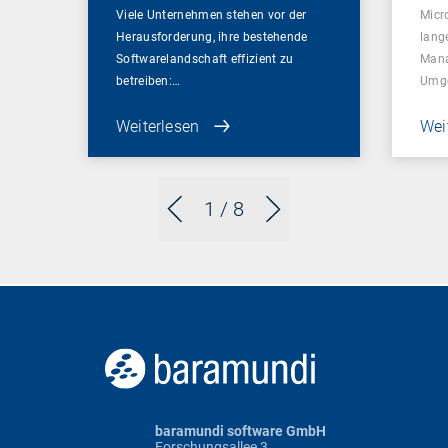
Viele Unternehmen stehen vor der
Micr
Herausforderung, ihre bestehende
lang
Softwarelandschaft effizient zu
Mana
betreiben:…
Umg
Weiterlesen
Wei
1
/ 8
baramundi software GmbH
Forschungsallee 3