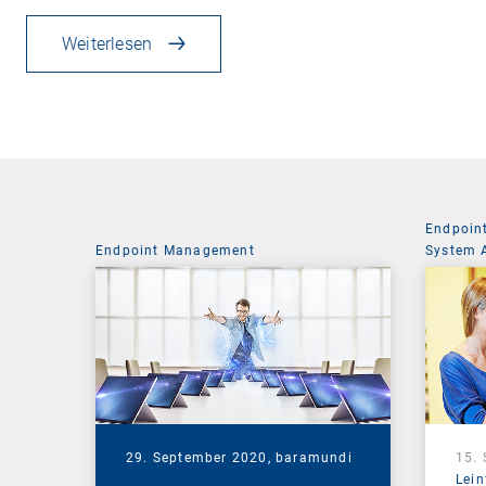
Weiterlesen
Endpoin
Endpoint Management
System 
29. September 2020,
baramundi
15.
Lein