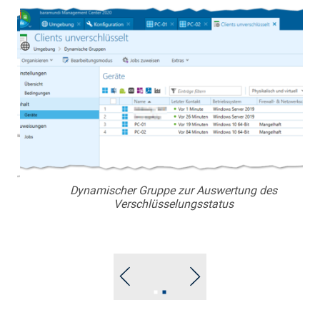
Dynamischer Gruppe zur Auswertung des
Verschlüsselungsstatus
Go
Go
to
to
slide
slide