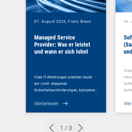
07. August 2026,
Franz Braun
06.
Managed Service
Sof
Provider: Was er leistet
(Sa
und wann er sich lohnt
und
Un
Viel
Viele IT-Abteilungen arbeiten heute
Hera
am Limit: steigende
Soft
Sicherheitsanforderungen, komplexe…
betr
Weiterlesen
Wei
1
/ 3