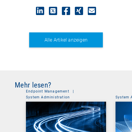
1
2
Alle Artikel anzeigen
Mehr lesen?
Endpoint Management
|
System Administration
System 