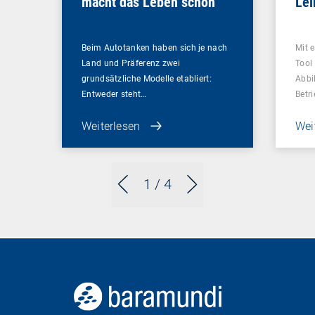
macht das Leben schön
Le
Beim Autotanken haben sich je nach
Mit 
Land und Präferenz zwei
Tool
grundsätzliche Modelle etabliert:
Abbi
Entweder steht…
Betr
Weiterlesen
Wei
1
/ 4