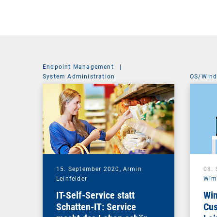
Endpoint Management
|
System Administration
OS/Win
15. September 2020,
Armin
08.
Leinfelder
Wim
IT-Self-Service statt
Win
Schatten-IT: Service
Cus