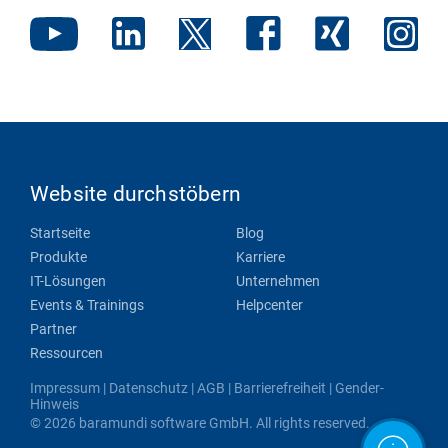
Website durchstöbern
Startseite
Blog
Produkte
Karriere
IT-Lösungen
Unternehmen
Events & Trainings
Helpcenter
Partner
Ressourcen
Impressum
|
Datenschutz
|
AGB
|
Barrierefreiheit
|
Gender-
Hinweis
© 2026 baramundi software GmbH. All rights reserved.