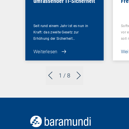
umfassender IT-Sicherheit
Fr
Seit rund einem Jahr ist es nun in
Softw
Kraft: das zweite Gesetz zur
vor 
Erhöhung der Sicherheit…
soll
Weiterlesen
Wei
1
/ 8