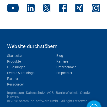
Website durchstöbern
Startseite
Blog
Produkte
Karriere
IT-Lösungen
Unternehmen
Events & Trainings
Helpcenter
Partner
Ressourcen
Impressum
|
Datenschutz
|
AGB
|
Barrierefreiheit
|
Gender-
Hinweis
© 2026 baramundi software GmbH. All rights reserved.