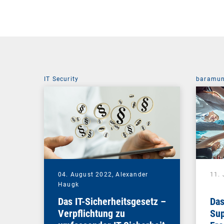
IT Security
baramun
04. August 2022,
Alexander
11. 
Haugk
Das IT-Sicherheitsgesetz –
Das
Verpflichtung zu
Sup