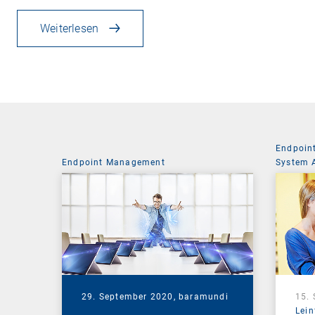
Weiterlesen
Endpoin
Endpoint Management
System 
29. September 2020,
baramundi
15.
Lein