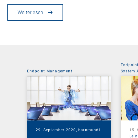
Weiterlesen
Endpoin
Endpoint Management
System 
29. September 2020,
baramundi
15.
Lein