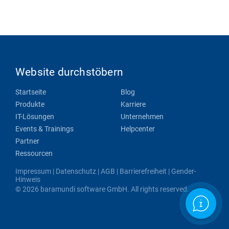
Website durchstöbern
Startseite
Blog
Produkte
Karriere
IT-Lösungen
Unternehmen
Events & Trainings
Helpcenter
Partner
Ressourcen
Impressum
|
Datenschutz
|
AGB
|
Barrierefreiheit
|
Gender-
Hinweis
© 2026 baramundi software GmbH. All rights reserved.