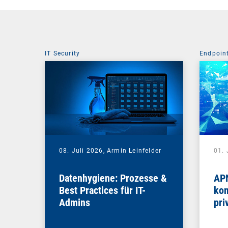
IT Security
Endpoin
08. Juli 2026,
Armin Leinfelder
01. 
Datenhygiene: Prozesse &
APN
Best Practices für IT-
kom
Admins
pri
Na