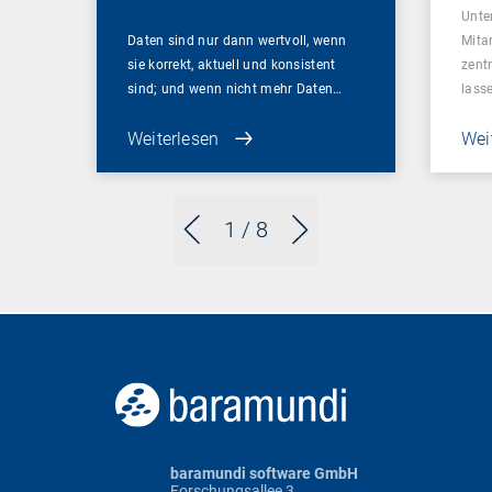
Unte
Daten sind nur dann wertvoll, wenn
Mita
sie korrekt, aktuell und konsistent
zent
sind; und wenn nicht mehr Daten…
lass
Weiterlesen
Wei
1
/ 8
baramundi software GmbH
Forschungsallee 3