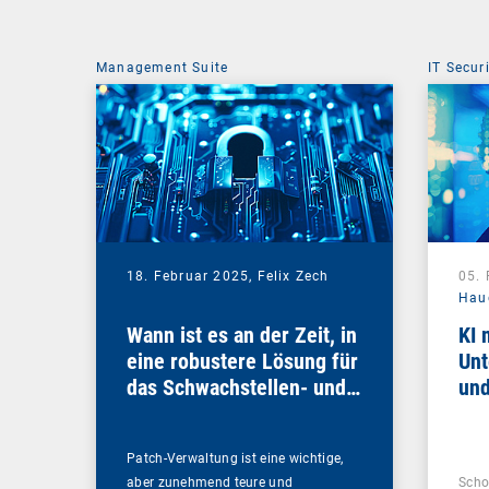
Management Suite
IT Secur
18. Februar 2025,
Felix Zech
05.
Hau
Wann ist es an der Zeit, in
KI 
eine robustere Lösung für
Unt
das Schwachstellen- und
und
Patch-Management zu
investieren?
Patch-Verwaltung ist eine wichtige,
aber zunehmend teure und
Scho