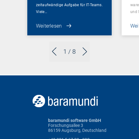
zeitaufwändige Aufgabe für IT-Teams.
ware
Viele…
und 
Weiterlesen
Wei
1
/ 8
baramundi software GmbH
Forschungsallee 3
86159 Augsburg, Deutschland