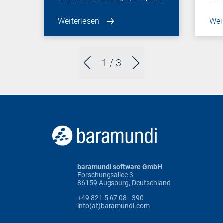
Weiterlesen
Wei
1
/ 3
baramundi software GmbH
Forschungsallee 3
86159 Augsburg, Deutschland
+49 821 5 67 08 - 390
info(at)baramundi.com