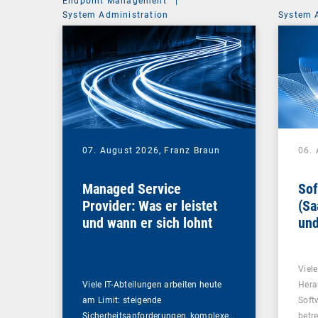
Endpoint Management
|
System Administration
System 
07. August 2026,
Franz Braun
06.
Managed Service
Sof
Provider: Was er leistet
(Sa
und wann er sich lohnt
und
Un
Viel
Viele IT-Abteilungen arbeiten heute
Hera
am Limit: steigende
Soft
Sicherheitsanforderungen, komplexe…
betr