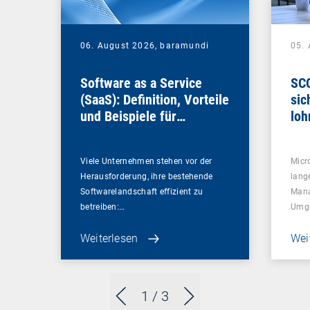
06. August 2026,
baramundi
05.
Software as a Service
SCC
(SaaS): Definition, Vorteile
sic
und Beispiele für
loh
Unternehmen
Viele Unternehmen stehen vor der
Micr
Herausforderung, ihre bestehende
lang
Softwarelandschaft effizient zu
Mana
betreiben:…
Umg
Weiterlesen
Wei
1
/ 3