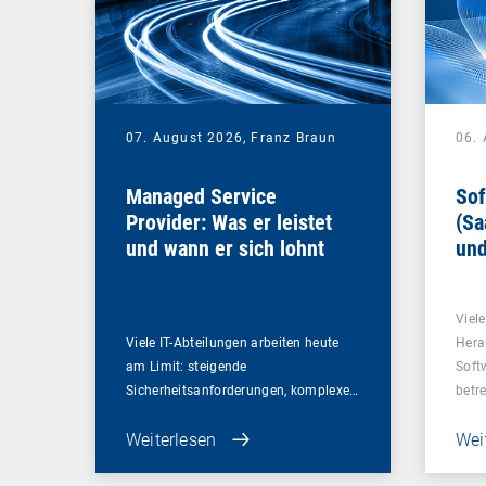
07. August 2026,
Franz Braun
06.
Managed Service
Sof
Provider: Was er leistet
(Sa
und wann er sich lohnt
und
Un
Viel
Viele IT-Abteilungen arbeiten heute
Hera
am Limit: steigende
Soft
Sicherheitsanforderungen, komplexe…
betr
Weiterlesen
Wei