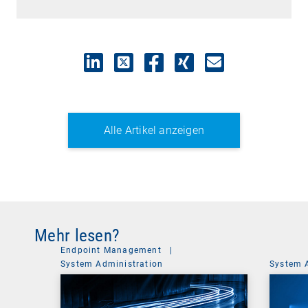
Alle Artikel anzeigen
Mehr lesen?
Endpoint Management
|
System Administration
System 