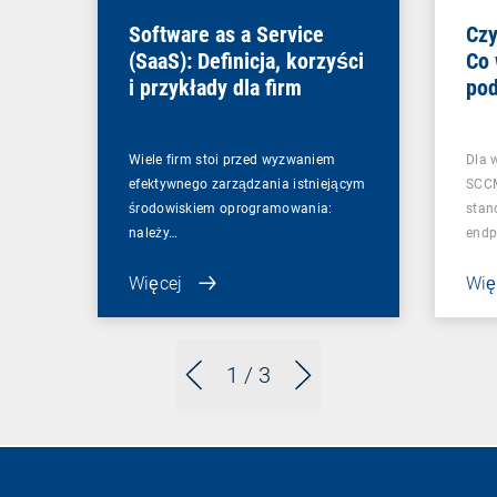
Software as a Service
Czy
(SaaS): Definicja, korzyści
Co 
i przykłady dla firm
pod
zmi
Wiele firm stoi przed wyzwaniem
Dla 
efektywnego zarządzania istniejącym
SCCM
środowiskiem oprogramowania:
stan
należy…
endp
Więcej
Wię
1
/ 3