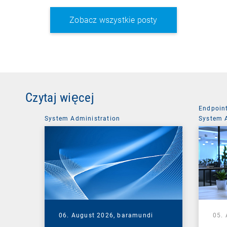
Zobacz wszystkie posty
Czytaj więcej
Endpoin
System Administration
System 
06. August 2026,
baramundi
05.