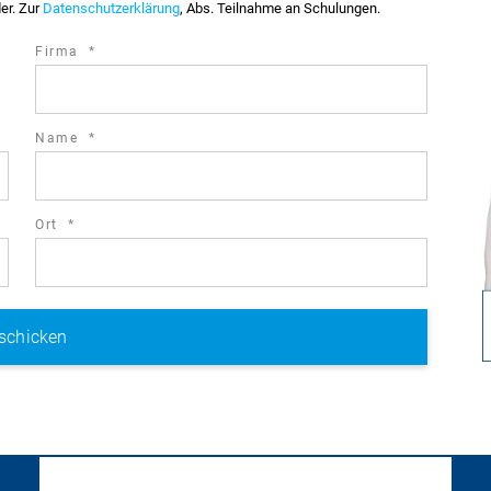
der. Zur
Datenschutzerklärung
, Abs. Teilnahme an Schulungen.
required
Firma
*
field
required
Name
*
field
required
Ort
*
field