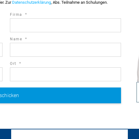
der. Zur
Datenschutzerklärung
, Abs. Teilnahme an Schulungen.
required
Firma
*
field
required
Name
*
field
required
Ort
*
field