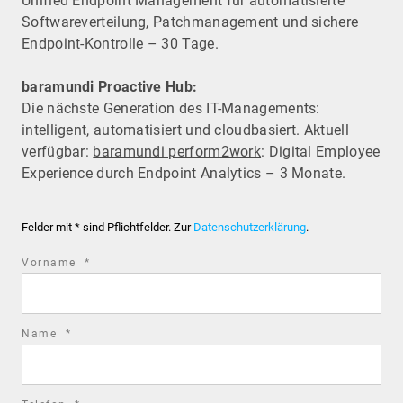
Unified Endpoint Management für automatisierte
Software­verteilung, Patchmanagement und sichere
Endpoint-Kontrolle – 30 Tage.
baramundi Proactive Hub:
Die nächste Generation des IT-Managements:
intelligent, automatisiert und cloudbasiert. Aktuell
verfügbar:
baramundi perform2work
: Digital Employee
Experience durch Endpoint Analytics – 3 Monate.
Felder mit * sind Pflichtfelder. Zur
Datenschutzerklärung
.
required
Vorname
*
field
required
Name
*
field