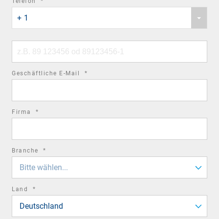
required
Telefon
*
Phone
field
+ 1
country
code
Phone
number
required
Geschäftliche E-Mail
*
field
required
Firma
*
field
required
Branche
*
field
Bitte wählen...
required
Land
*
field
Deutschland