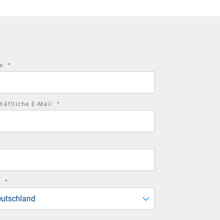
required
me
*
field
required
häftliche E-Mail
*
field
required
d
*
field
utschland