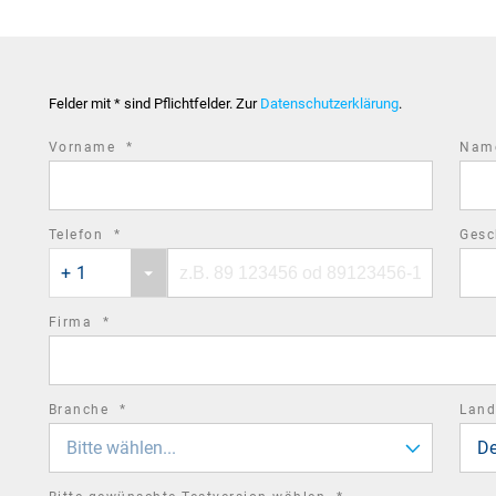
Felder mit * sind Pflichtfelder. Zur
Datenschutzerklärung
.
required
Vorname
*
Na
field
required
Telefon
*
Gesc
Phone
Phone
field
+ 1
country
number
code
required
Firma
*
field
required
Branche
*
Lan
field
Bitte wählen...
De