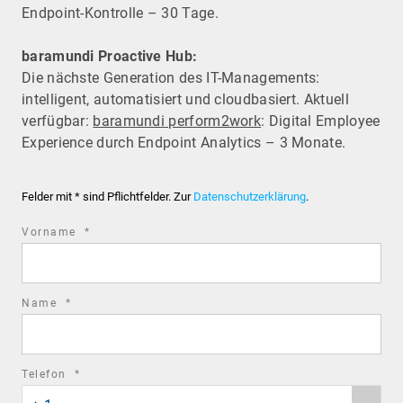
Endpoint-Kontrolle – 30 Tage.
baramundi Proactive Hub:
Die nächste Generation des IT-Managements:
intelligent, automatisiert und cloudbasiert. Aktuell
verfügbar:
baramundi perform2work
: Digital Employee
Experience durch Endpoint Analytics – 3 Monate.
Felder mit * sind Pflichtfelder. Zur
Datenschutzerklärung
.
required
Vorname
*
field
required
Name
*
field
required
Telefon
*
Phone
field