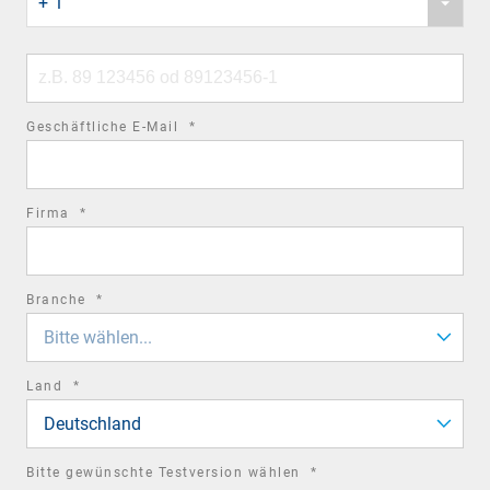
+ 1
country
code
Phone
number
required
Geschäftliche E-Mail
*
field
required
Firma
*
field
required
Branche
*
field
Bitte wählen...
required
Land
*
field
Deutschland
required
Bitte gewünschte Testversion wählen
*