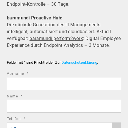
Endpoint-Kontrolle – 30 Tage.
baramundi Proactive Hub:
Die nächste Generation des IT-Managements:
intelligent, automatisiert und cloudbasiert. Aktuell
verfügbar:
baramundi perform2work
: Digital Employee
Experience durch Endpoint Analytics – 3 Monate.
Felder mit * sind Pflichtfelder. Zur
Datenschutzerklärung
.
required
Vorname
*
field
required
Name
*
field
required
Telefon
*
Phone
field