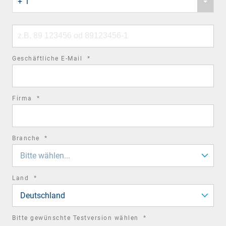
+ 1
country
code
Phone
number
required
Geschäftliche E-Mail
*
field
required
Firma
*
field
required
Branche
*
field
Bitte wählen...
required
Land
*
field
Deutschland
required
Bitte gewünschte Testversion wählen
*